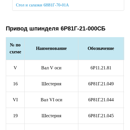
Стол и салазки 6Н81Г-70-01А
Привод шпинделя 6Р81Г-21-000СБ
№ по
Наименование
Обозначение
схеме
V
Вал V оси
6Р11.21.81
16
Шестерня
6Р81Г.21.049
VI
Вал VI оси
6Р81Г.21.044
19
Шестерня
6Р81Г.21.045