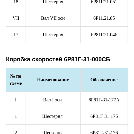
18
Шестерня
6Р81Г.21.051
VII
Вал VII оси
6Р11.21.85
17
Шестерня
6Р81Г.21.046
Коробка скоростей 6Р81Г-31-000СБ
№ по
Наименование
Обозначение
схеме
I
Вал I оси
6Р81Г-31-177А
1
Шестерня
6Р81Г-31-175
2
Шестерня
6Р81Г-31-176