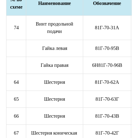
Наименование
Обозначение
схеме
Винт продольной
74
81Г-70-31А
подачи
Гайка левая
81Г-70-95В
Гайка правая
6Н81Г-70-96В
64
Шестерня
81Г-70-62А
65
Шестерня
81Г-70-63Г
66
Шестерня
81Г-70-43В
67
Шестерня коническая
81Г-70-42Г