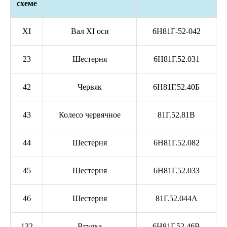
схеме
XI
Вал XI оси
6Н81Г-52-042
23
Шестерня
6Н81Г.52.031
42
Червяк
6Н81Г.52.40Б
43
Колесо червячное
81Г.52.81В
44
Шестерня
6Н81Г.52.082
45
Шестерня
6Н81Г.52.033
46
Шестерня
81Г.52.044А
132
Втулка
6Н81Г.52.46В