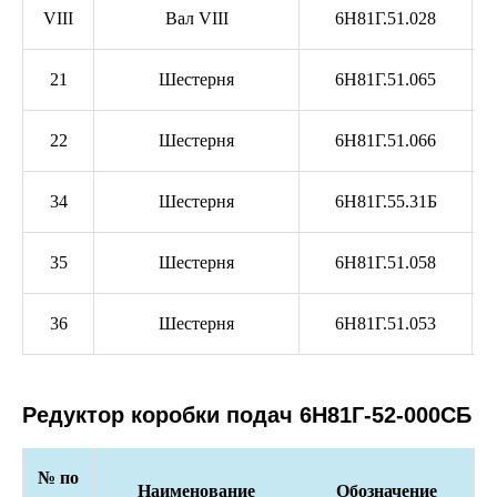
VIII
Вал VIII
6Н81Г.51.028
21
Шестерня
6Н81Г.51.065
22
Шестерня
6Н81Г.51.066
34
Шестерня
6Н81Г.55.31Б
35
Шестерня
6Н81Г.51.058
36
Шестерня
6Н81Г.51.053
Редуктор коробки подач 6Н81Г-52-000СБ
№ по
Наименование
Обозначение