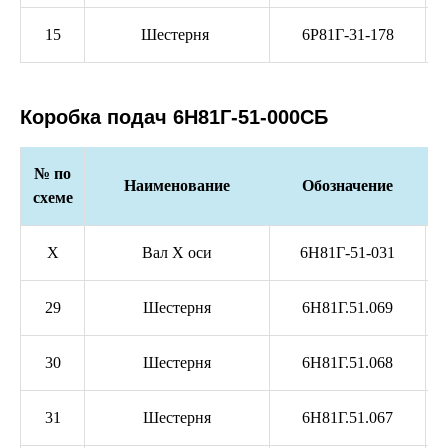
15
Шестерня
6Р81Г-31-178
Коробка подач 6Н81Г-51-000СБ
№ по
Наименование
Обозначение
схеме
X
Вал X оси
6Н81Г-51-031
29
Шестерня
6Н81Г.51.069
30
Шестерня
6Н81Г.51.068
31
Шестерня
6Н81Г.51.067