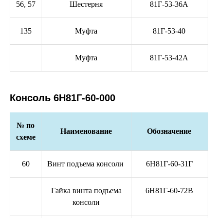
56, 57
Шестерня
81Г-53-36А
135
Муфта
81Г-53-40
Муфта
81Г-53-42А
Консоль 6Н81Г-60-000
№ по
Наименование
Обозначение
схеме
60
Винт подъема консоли
6Н81Г-60-31Г
Гайка винта подъема
6Н81Г-60-72В
консоли