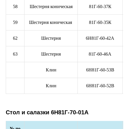
58
Шестерня коническая
81Г-60-37К
59
Шестерня коническая
81Г-60-35К
62
Шестерня
6Н81Г-60-42А
63
Шестерня
81Г-60-46А
Клин
6Н81Г-60-53В
Клин
6Н81Г-60-52В
Стол и салазки 6Н81Г-70-01А
№ по