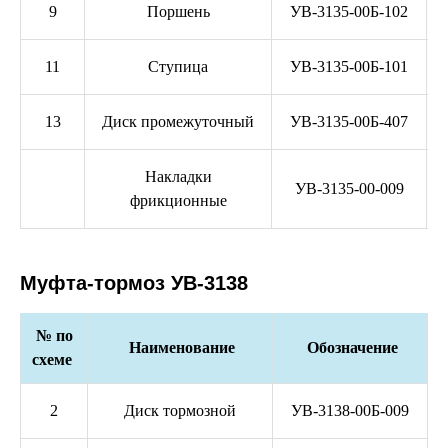
9
Поршень
УВ-3135-00Б-102
11
Ступица
УВ-3135-00Б-101
13
Диск промежуточный
УВ-3135-00Б-407
Накладки
УВ-3135-00-009
фрикционные
Муфта-тормоз УВ-3138
№ по
Наименование
Обозначение
схеме
2
Диск тормозной
УВ-3138-00Б-009