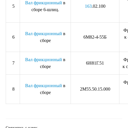
Вал фрикционный
в
5
163
.02.100
сборе 6-шлиц.
Ф
Вал фрикционный
в
6
6М82-4-55Б
к
сборе
Вал фрикционный
в
Ф
7
6Н81Г.51
сборе
к 
Ф
Вал фрикционный
в
8
2М55.50.15.000
сборе
Свяжитесь с нами: