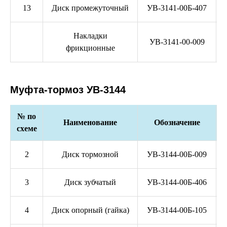
13
Диск промежуточный
УВ-3141-00Б-407
Накладки
УВ-3141-00-009
фрикционные
Муфта-тормоз УВ-3144
№ по
Наименование
Обозначение
схеме
2
Диск тормозной
УВ-3144-00Б-009
3
Диск зубчатый
УВ-3144-00Б-406
4
Диск опорный (гайка)
УВ-3144-00Б-105