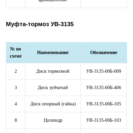
Муфта-тормоз УВ-3135
№ по
Наименование
Обозначение
схеме
2
Диск тормозной
УВ-3135-00Б-009
3
Диск зубчатый
УВ-3135-00Б-406
4
Диск опорный (гайка)
УВ-3135-00Б-105
8
Цилиндр
УВ-3135-00Б-103