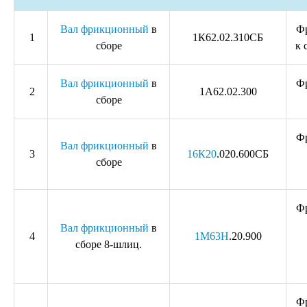
Вал фрикционный
в
Ф
1
1К62.02.310СБ
сборе
к 
Вал фрикционный
в
Ф
2
1А62.02.300
сборе
Ф
Вал фрикционный
в
3
16К20
.020.600СБ
сборе
Ф
Вал фрикционный
в
4
1М63Н
.20.900
сборе 8-шлиц.
Ф