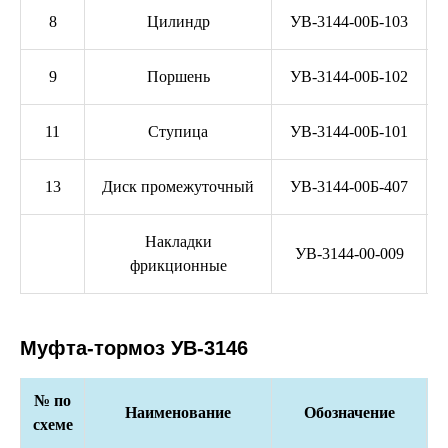
8
Цилиндр
УВ-3144-00Б-103
9
Поршень
УВ-3144-00Б-102
11
Ступица
УВ-3144-00Б-101
13
Диск промежуточный
УВ-3144-00Б-407
Накладки
УВ-3144-00-009
фрикционные
Муфта-тормоз УВ-3146
№ по
Наименование
Обозначение
схеме