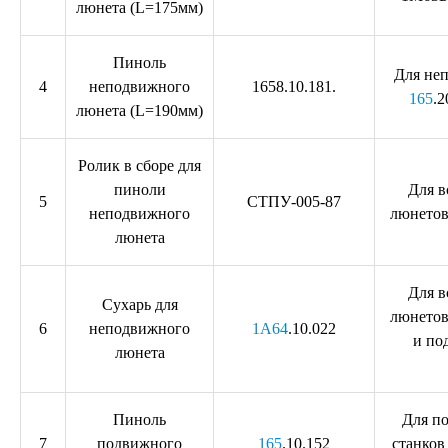
люнета (L=175мм)
Пиноль
Для не
4
неподвижного
1658.10.181.
165
.2
люнета (L=190мм)
Ролик в сборе для
пиноли
Для 
5
СТПУ-005-87
неподвижного
люнетов
люнета
Для 
Сухарь для
люнетов
6
неподвижного
1А64
.10.022
и по
люнета
Пиноль
Для п
7
подвижного
165
.10.152
станков