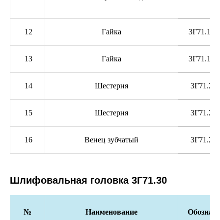
12
Гайка
3Г71.10.
13
Гайка
3Г71.10.
14
Шестерня
3Г71.25.
15
Шестерня
3Г71.25.
16
Венец зубчатый
3Г71.25.
Шлифовальная головка 3Г71.30
№
Наименование
Обозначе