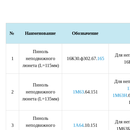
№
Наименование
Обозначение
Пиноль
Для не
1
неподвижного
16К30.ф302.67.
165
16
люнета (L=115мм)
Для не
Пиноль
1
2
неподвижного
1М63
.64.151
1М63Н
.
люнета (L=135мм)
Пиноль
Для не
3
неподвижного
1А64
.10.151
1М63Б