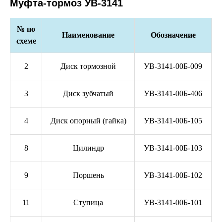
Муфта-тормоз УВ-3141
№ по
Наименование
Обозначение
схеме
2
Диск тормозной
УВ-3141-00Б-009
3
Диск зубчатый
УВ-3141-00Б-406
4
Диск опорный (гайка)
УВ-3141-00Б-105
8
Цилиндр
УВ-3141-00Б-103
9
Поршень
УВ-3141-00Б-102
11
Ступица
УВ-3141-00Б-101