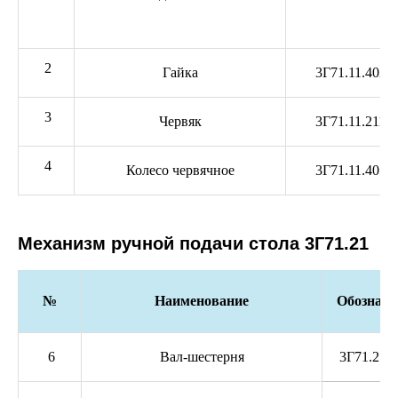
2
Гайка
3Г71.11.402
3
Червяк
3Г71.11.211
4
Колесо червячное
3Г71.11.401
Механизм ручной подачи стола 3Г71.21
№
Наименование
Обозначе
6
Вал-шестерня
3Г71.21.