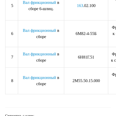
Вал фрикционный
в
5
163
.02.100
сборе 6-шлиц.
Ф
Вал фрикционный
в
6
6М82-4-55Б
к
сборе
Вал фрикционный
в
Ф
7
6Н81Г.51
сборе
к 
Ф
Вал фрикционный
в
8
2М55.50.15.000
сборе
Свяжитесь с нами: