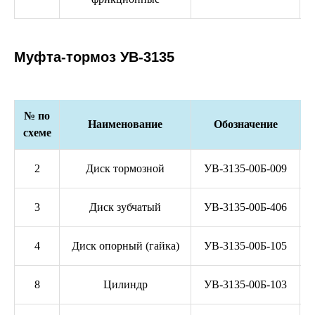
Муфта-тормоз УВ-3135
№ по
Наименование
Обозначение
схеме
2
Диск тормозной
УВ-3135-00Б-009
3
Диск зубчатый
УВ-3135-00Б-406
4
Диск опорный (гайка)
УВ-3135-00Б-105
8
Цилиндр
УВ-3135-00Б-103