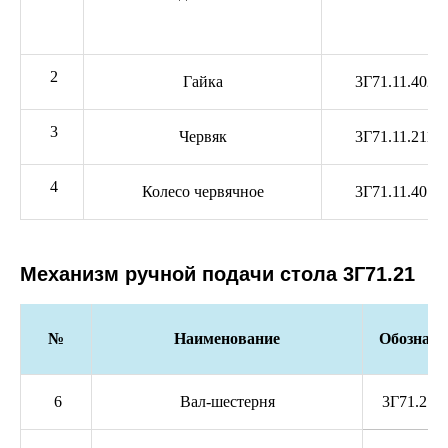
2
Гайка
3Г71.11.402
3
Червяк
3Г71.11.211
4
Колесо червячное
3Г71.11.401
Механизм ручной подачи стола 3Г71.21
№
Наименование
Обозначе
6
Вал-шестерня
3Г71.21.