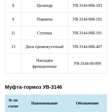
8
Цилиндр
УВ-3144-00Б-103
9
Поршень
УВ-3144-00Б-102
11
Ступица
УВ-3144-00Б-101
13
Диск промежуточный
УВ-3144-00Б-407
Накладки
УВ-3144-00-009
фрикционные
Муфта-тормоз УВ-3146
№ по
Наименование
Обозначение
схеме