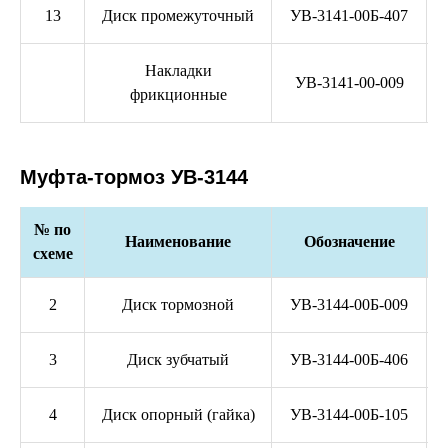
13
Диск промежуточный
УВ-3141-00Б-407
Накладки
УВ-3141-00-009
фрикционные
Муфта-тормоз УВ-3144
№ по
Наименование
Обозначение
схеме
2
Диск тормозной
УВ-3144-00Б-009
3
Диск зубчатый
УВ-3144-00Б-406
4
Диск опорный (гайка)
УВ-3144-00Б-105