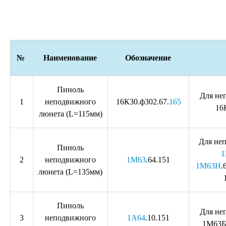
№
Наименование
Обозначение
Пиноль
Для не
1
неподвижного
16К30.ф302.67.
165
16
люнета (L=115мм)
Для не
Пиноль
1
2
неподвижного
1М63
.64.151
1М63Н
.
люнета (L=135мм)
Пиноль
Для не
3
неподвижного
1А64
.10.151
1М63Б