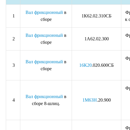
Вал фрикционный
в
Ф
1
1К62.02.310СБ
сборе
к 
Вал фрикционный
в
Ф
2
1А62.02.300
сборе
Ф
Вал фрикционный
в
3
16К20
.020.600СБ
сборе
Ф
Вал фрикционный
в
4
1М63Н
.20.900
сборе 8-шлиц.
Ф