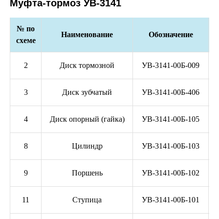
Муфта-тормоз УВ-3141
№ по
Наименование
Обозначение
схеме
2
Диск тормозной
УВ-3141-00Б-009
3
Диск зубчатый
УВ-3141-00Б-406
4
Диск опорный (гайка)
УВ-3141-00Б-105
8
Цилиндр
УВ-3141-00Б-103
9
Поршень
УВ-3141-00Б-102
11
Ступица
УВ-3141-00Б-101