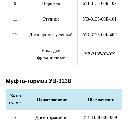
9
Поршень
УВ-3135-00Б-102
11
Ступица
УВ-3135-00Б-101
13
Диск промежуточный
УВ-3135-00Б-407
Накладки
УВ-3135-00-009
фрикционные
Муфта-тормоз УВ-3138
№ по
Наименование
Обозначение
схеме
2
Диск тормозной
УВ-3138-00Б-009