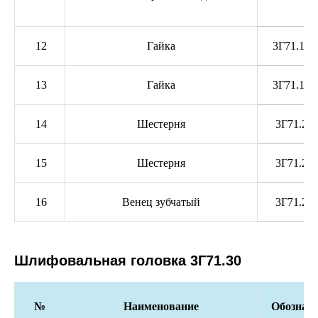
12
Гайка
3Г71.10.
13
Гайка
3Г71.10.
14
Шестерня
3Г71.25.
15
Шестерня
3Г71.25.
16
Венец зубчатый
3Г71.25.
Шлифовальная головка 3Г71.30
№
Наименование
Обозначе