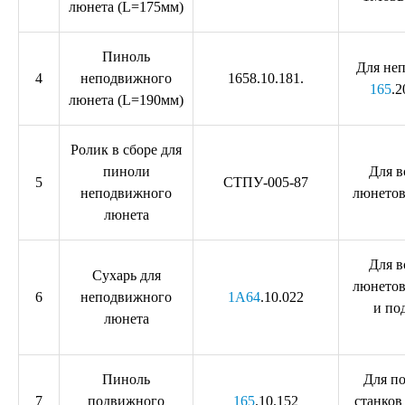
люнета (L=175мм)
Пиноль
Для не
4
неподвижного
1658.10.181.
165
.2
люнета (L=190мм)
Ролик в сборе для
пиноли
Для 
5
СТПУ-005-87
неподвижного
люнетов
люнета
Для 
Сухарь для
люнетов
6
неподвижного
1А64
.10.022
и по
люнета
Пиноль
Для п
7
подвижного
165
.10.152
станков