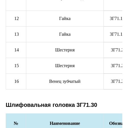
12
Гайка
3Г71.10.
13
Гайка
3Г71.10.
14
Шестерня
3Г71.25.
15
Шестерня
3Г71.25.
16
Венец зубчатый
3Г71.25.
Шлифовальная головка 3Г71.30
№
Наименование
Обозначе