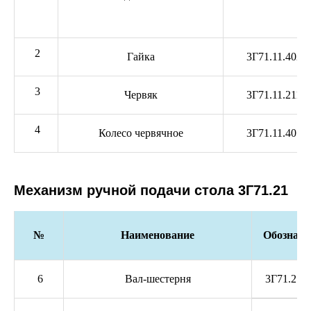
2
Гайка
3Г71.11.402
3
Червяк
3Г71.11.211
4
Колесо червячное
3Г71.11.401
Механизм ручной подачи стола 3Г71.21
№
Наименование
Обозначе
6
Вал-шестерня
3Г71.21.