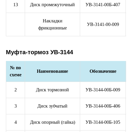
13
Диск промежуточный
УВ-3141-00Б-407
Накладки
УВ-3141-00-009
фрикционные
Муфта-тормоз УВ-3144
№ по
Наименование
Обозначение
схеме
2
Диск тормозной
УВ-3144-00Б-009
3
Диск зубчатый
УВ-3144-00Б-406
4
Диск опорный (гайка)
УВ-3144-00Б-105