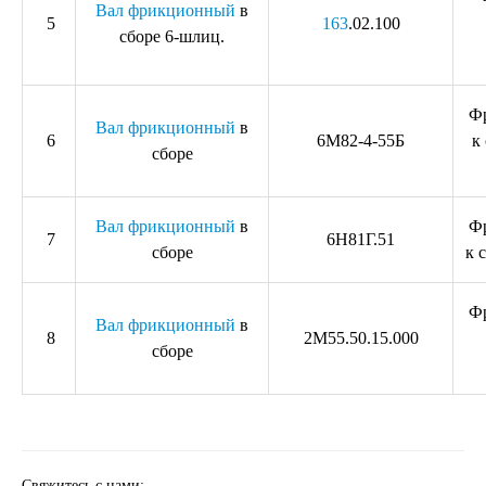
Вал фрикционный
в
5
163
.02.100
сборе 6-шлиц.
Ф
Вал фрикционный
в
6
6М82-4-55Б
к
сборе
Вал фрикционный
в
Ф
7
6Н81Г.51
сборе
к 
Ф
Вал фрикционный
в
8
2М55.50.15.000
сборе
Свяжитесь с нами: