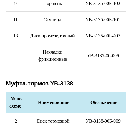
9
Поршень
УВ-3135-00Б-102
11
Ступица
УВ-3135-00Б-101
13
Диск промежуточный
УВ-3135-00Б-407
Накладки
УВ-3135-00-009
фрикционные
Муфта-тормоз УВ-3138
№ по
Наименование
Обозначение
схеме
2
Диск тормозной
УВ-3138-00Б-009