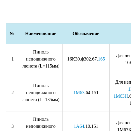
№
Наименование
Обозначение
Пиноль
Для не
1
неподвижного
16К30.ф302.67.
165
16
люнета (L=115мм)
Для не
Пиноль
1
2
неподвижного
1М63
.64.151
1М63Н
.
люнета (L=135мм)
Пиноль
Для не
3
неподвижного
1А64
.10.151
1М63Б