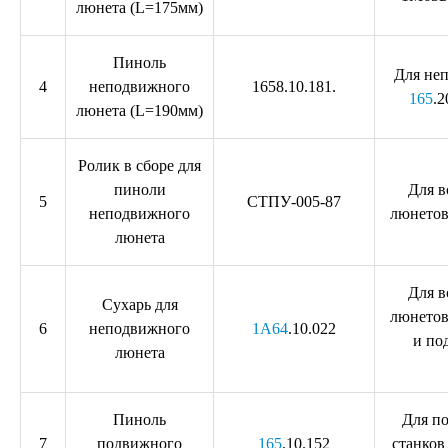
люнета (L=175мм)
Пиноль
Для не
4
неподвижного
1658.10.181.
165
.2
люнета (L=190мм)
Ролик в сборе для
пиноли
Для 
5
СТПУ-005-87
неподвижного
люнетов
люнета
Для 
Сухарь для
люнетов
6
неподвижного
1А64
.10.022
и по
люнета
Пиноль
Для п
7
подвижного
165
.10.152
станков