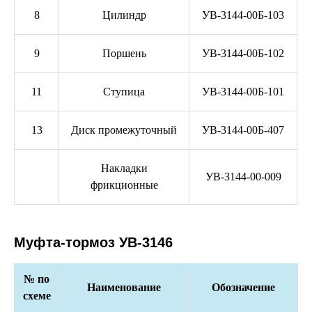
8
Цилиндр
УВ-3144-00Б-103
9
Поршень
УВ-3144-00Б-102
11
Ступица
УВ-3144-00Б-101
13
Диск промежуточный
УВ-3144-00Б-407
Накладки
УВ-3144-00-009
фрикционные
Муфта-тормоз УВ-3146
№ по
Наименование
Обозначение
схеме