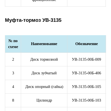
Муфта-тормоз УВ-3135
№ по
Наименование
Обозначение
схеме
2
Диск тормозной
УВ-3135-00Б-009
3
Диск зубчатый
УВ-3135-00Б-406
4
Диск опорный (гайка)
УВ-3135-00Б-105
8
Цилиндр
УВ-3135-00Б-103