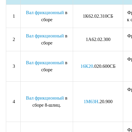
Вал фрикционный
в
Ф
1
1К62.02.310СБ
сборе
к 
Вал фрикционный
в
Ф
2
1А62.02.300
сборе
Ф
Вал фрикционный
в
3
16К20
.020.600СБ
сборе
Ф
Вал фрикционный
в
4
1М63Н
.20.900
сборе 8-шлиц.
Ф